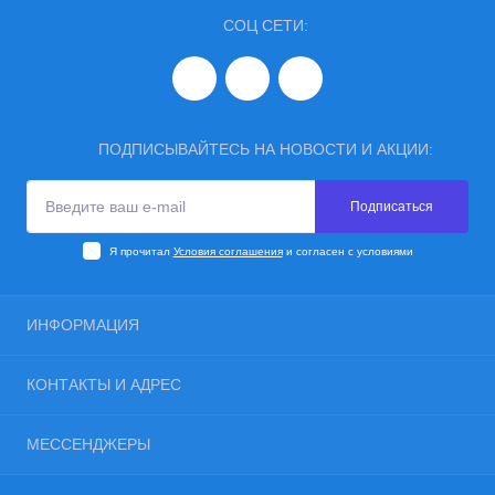
СОЦ СЕТИ:
ПОДПИСЫВАЙТЕСЬ НА НОВОСТИ И АКЦИИ:
Подписаться
Я прочитал
Условия соглашения
и согласен с условиями
ИНФОРМАЦИЯ
Блог
КОНТАКТЫ И АДРЕС
Отзывы
Условия соглашения
Украина, г. Одесса, ул. Евгения Чикаленко, 89 к18, 65122
МЕССЕНДЖЕРЫ
Контакты
ant.manufacturing.info@gmail.com
Возврат товара
Viber