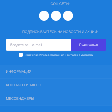
СОЦ СЕТИ:
ПОДПИСЫВАЙТЕСЬ НА НОВОСТИ И АКЦИИ:
Подписаться
Я прочитал
Условия соглашения
и согласен с условиями
ИНФОРМАЦИЯ
Блог
КОНТАКТЫ И АДРЕС
Отзывы
Условия соглашения
Украина, г. Одесса, ул. Евгения Чикаленко, 89 к18, 65122
МЕССЕНДЖЕРЫ
Контакты
ant.manufacturing.info@gmail.com
Возврат товара
Viber
Карта сайта