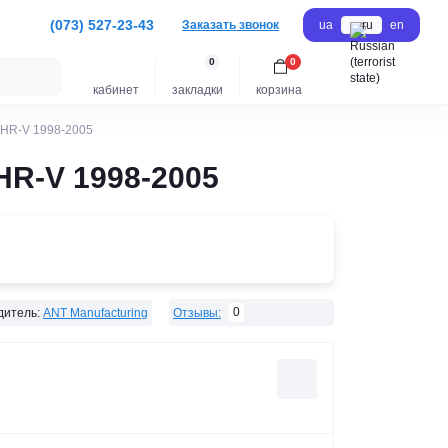
(073) 527-23-43
Заказать звонок
ua
ru
en
0
0
кабинет
закладки
корзина
 HR-V 1998-2005
HR-V 1998-2005
0
дитель:
ANT Manufacturing
Отзывы: