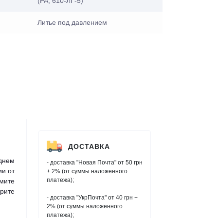
(PA, 610-ЛГ-5)
Литье под давлением
ДОСТАВКА
днем
- доставка "Новая Почта" от 50 грн
ии от
+ 2% (от суммы наложенного
платежа);
мите
рите
- доставка "УкрПочта" от 40 грн +
2% (от суммы наложенного
платежа);