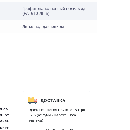
Графитонаполненный полиамид
(PA, 610-ЛГ-5)
Литье под давлением
ДОСТАВКА
днем
- доставка "Новая Почта" от 50 грн
ии от
+ 2% (от суммы наложенного
платежа);
мите
рите