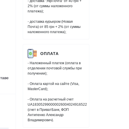
- доставка "УкрПочта" от 40 грн +
2% (от суммы наложенного
платежа);
- доставка курьером (Новая
Почта) от 85 грн + 2% (от суммы
наложенного платежа);
ОПЛАТА
- Наложенный платеж (оплата в
отделении почтовой службы при
получении);
таве
- Оплата картой на сайте (Visa,
MasterCard);
- Оплата на расчетный счет
UA183052990000026004024916522
(счет в ПриватБанк, ФОП
Антипенко Александр
Владимирович).