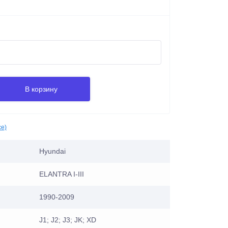
В корзину
се)
Hyundai
ELANTRA I-III
1990-2009
J1; J2; J3; JK; XD