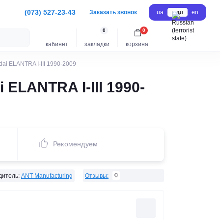
(073) 527-23-43
Заказать звонок
ua
ru
en
0
0
кабинет
закладки
корзина
i ELANTRA I-III 1990-2009
ELANTRA I-III 1990-
Рекомендуем
0
дитель:
ANT Manufacturing
Отзывы: