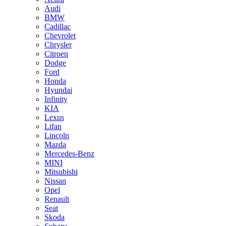
Audi
BMW
Cadillac
Chevrolet
Chrysler
Citroen
Dodge
Ford
Honda
Hyundai
Infinity
KIA
Lexus
Lifan
Lincoln
Mazda
Merсedes-Benz
MINI
Mitsubishi
Nissan
Opel
Renault
Seat
Skoda