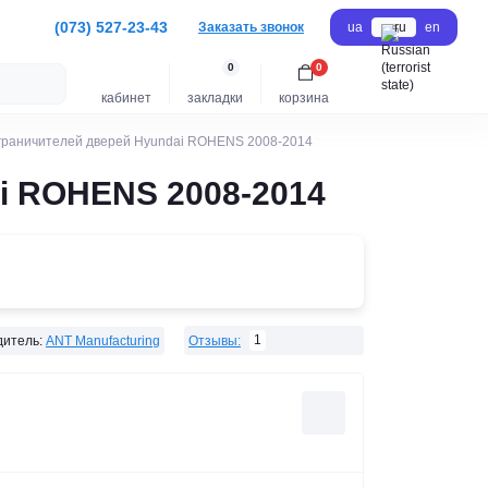
(073) 527-23-43
Заказать звонок
ua
ru
en
0
0
кабинет
закладки
корзина
граничителей дверей Hyundai ROHENS 2008-2014
i ROHENS 2008-2014
1
итель:
ANT Manufacturing
Отзывы: