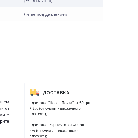
(PA, 610-ЛГ-5)
Литье под давлением
ДОСТАВКА
днем
- доставка "Новая Почта" от 50 грн
ии от
+ 2% (от суммы наложенного
платежа);
мите
рите
- доставка "УкрПочта" от 40 грн +
2% (от суммы наложенного
платежа);