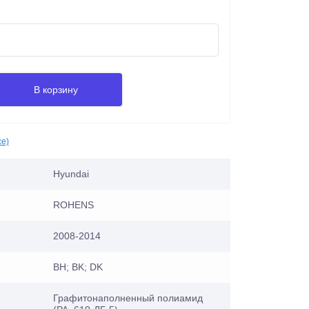
В корзину
се)
Hyundai
ROHENS
2008-2014
BH; BK; DK
Графитонаполненный полиамид