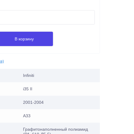
В корзину
се)
Infiniti
i35 II
2001-2004
A33
Графитонаполненный полиамид