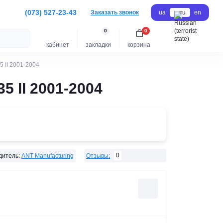
(073) 527-23-43
Заказать звонок
ua
ru
en
0
0
кабинет
закладки
корзина
5 II 2001-2004
5 II 2001-2004
0
дитель:
ANT Manufacturing
Отзывы: