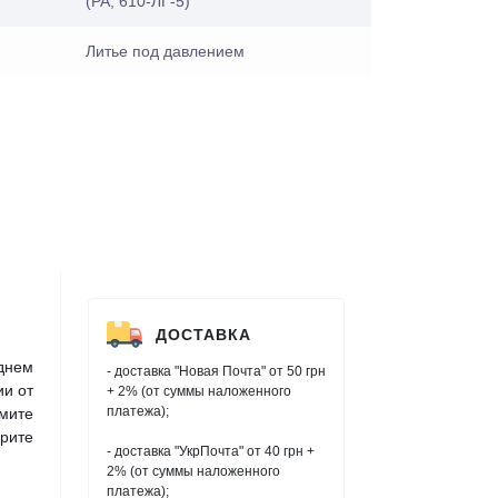
(PA, 610-ЛГ-5)
Литье под давлением
ДОСТАВКА
днем
- доставка "Новая Почта" от 50 грн
ии от
+ 2% (от суммы наложенного
платежа);
мите
рите
- доставка "УкрПочта" от 40 грн +
2% (от суммы наложенного
платежа);