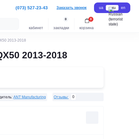
(073) 527-23-43
Заказать звонок
ua
ru
en
0
0
кабинет
закладки
корзина
QX50 2013-2018
QX50 2013-2018
0
дитель:
ANT Manufacturing
Отзывы: