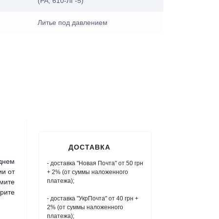
(PA, 610-ЛГ-5)
Литье под давлением
ДОСТАВКА
днем
- доставка "Новая Почта" от 50 грн
ии от
+ 2% (от суммы наложенного
платежа);
мите
рите
- доставка "УкрПочта" от 40 грн +
2% (от суммы наложенного
платежа);