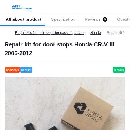
All about product
Specification
Reviews
Questi
8
Repair kits for door stops for passenger cars
Honda
Repair kit for
Repair kit for door stops Honda CR-V III
2006-2012
bestseller
popular
in stock