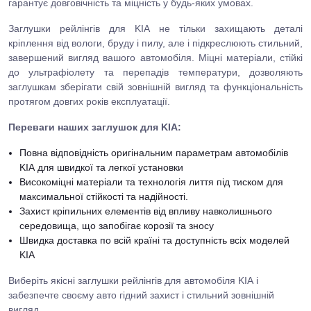
гарантує довговічність та міцність у будь-яких умовах.
Заглушки рейлінгів для
KIA
не тільки захищають деталі
кріплення від вологи, бруду і пилу, але і підкреслюють стильний,
завершений вигляд вашого автомобіля. Міцні матеріали, стійкі
до ультрафіолету та перепадів температури, дозволяють
заглушкам зберігати свій зовнішній вигляд та функціональність
протягом довгих років експлуатації.
Переваги наших заглушок для KIA
:
Повна відповідність оригінальним параметрам автомобілів
KIA для швидкої та легкої установки
Високоміцні матеріали та технологія лиття під тиском для
максимальної стійкості та надійності.
Захист кріпильних елементів від впливу навколишнього
середовища, що запобігає корозії та зносу
Швидка доставка по всій країні та доступність всіх моделей
KIA
Виберіть якісні заглушки рейлінгів для автомобіля KIA і
забезпечте своєму авто гідний захист і стильний зовнішній
вигляд.