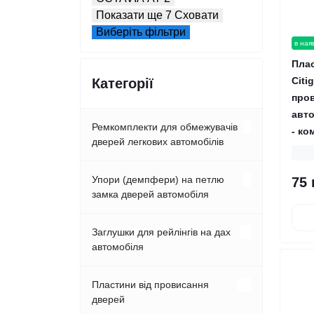
Показати ще 7
Сховати
Виберіть фільтри
в ная
Пла
Citi
Категорії
про
авт
Ремкомплекти для обмежувачів
- ко
дверей легкових автомобілів
Acura
Упори (демпфери) на петлю
75 
замка дверей автомобіля
Alfa-romeo
Acura
Заглушки для рейлінгів на дах
автомобіля
Audi
Audi
Hyundai
Пластини від провисання
BMW
дверей
BMW