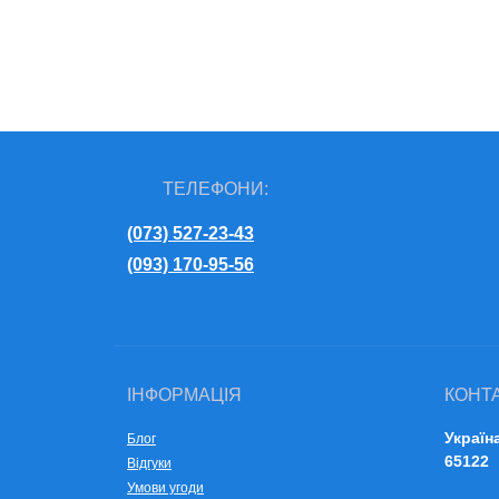
Daihatsu
Suzuki
Infinity
Datsun
Toyota
KIA
Dodge
Volkswagen
Lexus
ТЕЛЕФОНИ:
Eagle
Volvo
Lifan
(073) 527-23-43
FAW
(093) 170-95-56
Lincoln
Fiat
Mazda
Ford
Merсedes-Benz
ІНФОРМАЦІЯ
КОНТ
Geely
Україн
Блог
MINI
65122
Відгуки
Умови угоди
Honda