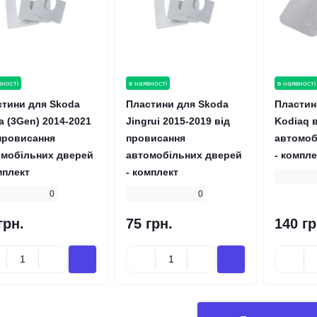
и на Driver.TOP
Ми на Prom.UA
вності
в наявності
в наявності
іційна сторінка на
Наш офіційний сайт у системі
стини для Skoda
Пластини для Skoda
Пластин
OP
Prom.UA
a (3Gen) 2014-2021
Jingrui 2015-2019 від
Kodiaq 
провисання
провисання
автомоб
омобільних дверей
автомобільних дверей
- компле
мплект
- комплект
0
0
грн.
75 грн.
140 гр
Перейти на сайт
Перейти на сайт