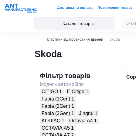
Доставка та оплата
Повернення товару
Каталог товарів
Пластини від провисання дверей
Skoda
Skoda
Фільтр товарів
Сор
Модель автомобіля
CITIGO
1
E-Citigo
1
Fabia (1Gen)
1
Fabia (2Gen)
1
Fabia (3Gen)
1
Jingrui
1
KODIAQ
1
Octavia A4
1
OCTAVIA A5
1
OCTAVIA A7
2