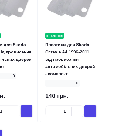
Ми на Rozetka.UA
Партнерська прог
в наявності
Наша офіційна сторінка продавця
Наша офіційна програма
и для Skoda
Пластини для Skoda
на маркетплейс.
оптових покупців.
від провисання
Octavia A4 1996-2011
ільних дверей
від провисання
кт
автомобільних дверей
- комплект
0
0
н.
140 грн.
Перейти на сайт
Ознайомитись