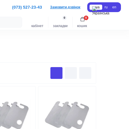
(073) 527-23-43
Замовити дзвінок
ua
ru
en
0
0
кабінет
закладки
кошик