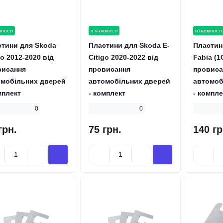
вності
в наявності
в наявності
стини для Skoda
Пластини для Skoda E-
Пластин
go 2012-2020 від
Citigo 2020-2022 від
Fabia (1
висання
провисання
провиса
омобільних дверей
автомобільних дверей
автомоб
мплект
- комплект
- компле
0
0
грн.
75 грн.
140 гр