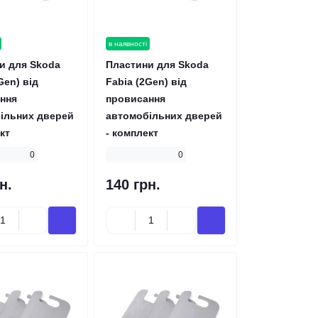
в наявності
и для Skoda
Пластини для Skoda
Gen) від
Fabia (2Gen) від
ння
провисання
ільних дверей
автомобільних дверей
кт
- комплект
0
0
н.
140 грн.