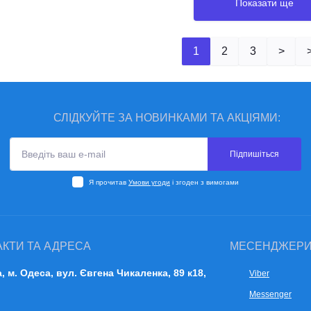
Показати ще
1
2
3
>
СЛІДКУЙТЕ ЗА НОВИНКАМИ ТА АКЦІЯМИ:
Підпишіться
Я прочитав
Умови угоди
і згоден з вимогами
АКТИ ТА АДРЕСА
МЕСЕНДЖЕР
a, м. Одеса, вул. Євгена Чикаленка, 89 к18,
Viber
Messenger