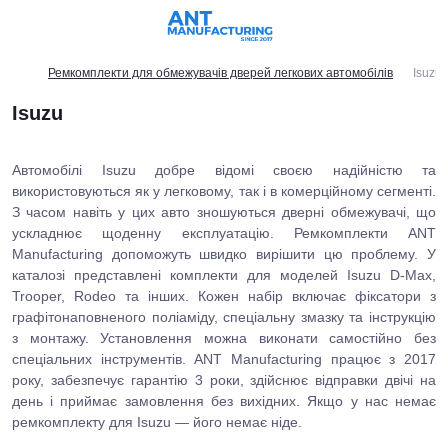
Ремкомплекти для обмежувачів дверей легкових автомобілів
Isuzu
Isuzu
Автомобілі Isuzu добре відомі своєю надійністю та
використовуються як у легковому, так і в комерційному сегменті.
З часом навіть у цих авто зношуються дверні обмежувачі, що
ускладнює щоденну експлуатацію. Ремкомплекти ANT
Manufacturing допоможуть швидко вирішити цю проблему. У
каталозі представлені комплекти для моделей Isuzu D-Max,
Trooper, Rodeo та інших. Кожен набір включає фіксатори з
графітонаповненого поліаміду, спеціальну змазку та інструкцію
з монтажу. Установлення можна виконати самостійно без
спеціальних інструментів. ANT Manufacturing працює з 2017
року, забезпечує гарантію 3 роки, здійснює відправки двічі на
день і приймає замовлення без вихідних. Якщо у нас немає
ремкомплекту для Isuzu — його немає ніде.