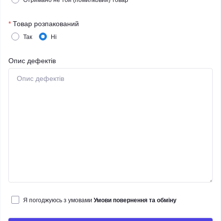
Отримано не той (помилковий) товар
*
Товар розпакований
Так
Ні
Опис дефектів
Я погоджуюсь з умовами
Умови повернення та обміну