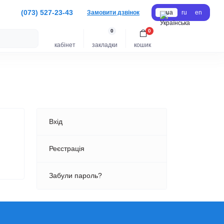
(073) 527-23-43
Замовити дзвінок
ua
ru
en
0
0
кабінет
закладки
кошик
Вхід
Реєстрація
Забули пароль?