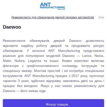
Ремкомплекти для обмежувачів дверей легкових автомобілів
Daew
Daewoo
Ремкомплекти обмежувачів дверей Daewoo дозволяють
відновити надійну роботу дверей та продовжити ресурс
обмежувачів. У каталозі ANT Manufacturing представлені
рішення для популярних моделей Daewoo — Lanos, Nexia,
Matiz, Nubira, Leganza та інших. Кожен комплект включає
фіксатори з графітонаповненого поліаміду, інструкцію та
спеціальну змазку. Монтаж простий і не потребує спеціальних
інструментів. ANT Manufacturing працює з 2017 року, пропонує
гарантію 3 роки, здійснює відправку замовлень двічі на день і
працює без вихідних. Якщо у нас немає ремкомплекту для
Daewoo — його немає ніде.
Фільтр товарів