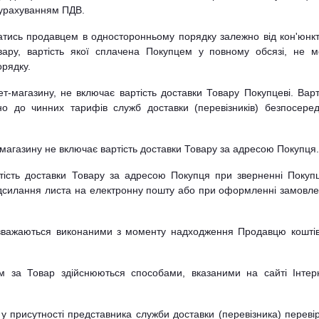
з урахуванням ПДВ.
ватись продавцем в односторонньому порядку залежно від кон'юнк
вару, вартість якої сплачена Покупцем у повному обсязі, не 
рядку.
нет-магазину, не включає вартість доставки Товару Покупцеві. Варт
но до чинних тарифів служб доставки (перевізників) безпосере
т-магазину не включає вартість доставки Товару за адресою Покупця.
ртість доставки Товару за адресою Покупця при зверненні Покуп
дсилання листа на електронну пошту або при оформленні замовл
 вважаються виконаними з моменту надходження Продавцю кошті
м за Товар здійснюються способами, вказаними на сайті Інтер
у присутності представника служби доставки (перевізника) переві