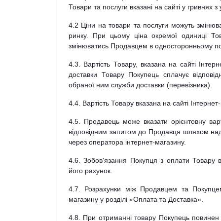
Товари та послуги вказані на сайті у гривнях 
4.2 Ціни на товари та послуги можуть зміню
ринку. При цьому ціна окремої одиниці То
змінюватись Продавцем в односторонньому по
4.3. Вартість Товару, вказана на сайті Інтер
доставки Товару Покупець сплачує відповід
обраної ним служби доставки (перевізника).
4.4. Вартість Товару вказана на сайті Інтерне
4.5. Продавець може вказати орієнтовну ва
відповідним запитом до Продавця шляхом на
через оператора інтернет-магазину.
4.6. Зобов'язання Покупця з оплати Товару
його рахунок.
4.7. Розрахунки між Продавцем та Покупце
магазину у розділі «Оплата та Доставка».
4.8. При отриманні товару Покупець повинен 