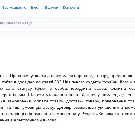
Про компанію
Блог
Відгуки
Контакти
цією Продавця укласти договір купівлі-продажу Товару, представле
, тобто відповідно до статті 633 Цивільного кодексу України, його у
 їхнього статусу (фізична особа, юридична особа, фізична ос
перед іншим. Шляхом укладання цього Договору покупець у пов
я замовлення, оплати товару, доставки товару, повернення тов
ння та інші умови договору. Договір вважається укладеним з мом
 на сторінці оформлення замовлення у Розділі «Кошик» та отрим
ння в електронному вигляді.