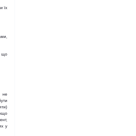
и їх
ми,
, що
р не
бути
яти)
якщо
ент,
их у