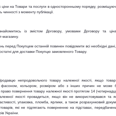
ж ціни на Товари та послуги в односторонньому порядку, розміщуюч
ь чинності з моменту публікації.
найомитись із змістом Договору, умовами Договору та ціна
т-магазину.
нь перед Покупцем останній повинен повідомити всі необхідні дані
достатні для доставки Покупцю замовленого Товару.
родавцю непродовольчого товару належної якості, якщо това
 фасоном, кольором, розміром або з інших причин не може 
право повернення товару належної якості протягом 14 (чотирнадц
належної якості провадиться, якщо він не використовувався та 
астивості, упаковка, пломба, ярлики, а також розрахунковий докум
товарів, які не підлягають поверненню на підставах, передбачен
ів України.