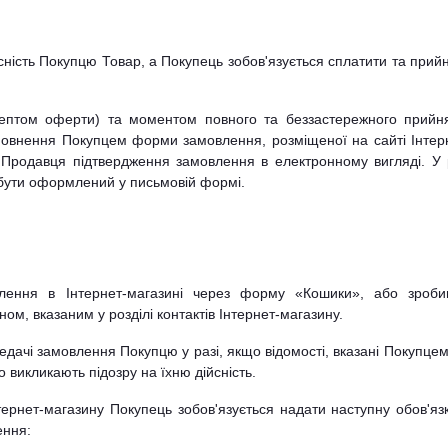
Перейти на сайт
сність Покупцю Товар, а Покупець зобов'язується сплатити та прий
цептом оферти) та моментом повного та беззастережного прийн
повнення Покупцем форми замовлення, розміщеної на сайті Інтер
 Продавця підтвердження замовлення в електронному вигляді. У 
 бути оформлений у письмовій формі.
лення в Інтернет-магазині через форму «Кошики», або зроб
, вказаним у розділі контактів Інтернет-магазину.
едачі замовлення Покупцю у разі, якщо відомості, вказані Покупцем
викликають підозру на їхню дійсність.
ернет-магазину Покупець зобов'язується надати наступну обов'яз
ення: