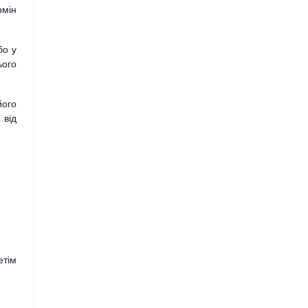
рмін
Smart
бо у
Ssangyong
ього
Subaru
його
 від
Suzuki
Tesla
Toyota
Volkswagen
етім
Volvo