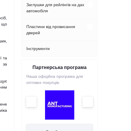
Acura
Заглушки для рейлінгів на дах
автомобіля
Audi
сіб,
Audi
, що
Hyundai
Пластини від провисання
BMW
дверей
BMW
шик,
KIA
BYD
Audi
Інструменти
Cadillac
ї та
Mazda
Cadillac
у за
Hyundai
UA
Партнерська програма
Ми на 
Chevrolet
Suzuki
продавця
Наша офіційна програма для
Наша офіційна
Changan
KIA
іщує
оптових покупців.
Driver.TOP
Chrysler
нням
Cherry
Lexus
Citroen
рене
Chevrolet
міка
Mitsubishi
Dodge
Chrysler
Porsche