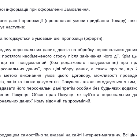
даної інформації при оформленні Замовлення.
мови даної пропозиції (пропоновані умови придбання Товару) шл
ує наступне:
а погоджується з умовами цієї пропозиції (оферти);
ередачу персональних даних, дозвіл на обробку персональних даних
ж протягом необмеженого строку після закінчення його дії. Крім ць
 що він повідомлений (без додаткового повідомлення) про пр
ерсональних даних", про цілі збору даних, а також про те, що 
з метою виконання умов цього Договору, можливості провед
ів, актів та інших документів. Покупець також погоджується з тим
давати його персональні дані третім особам без будь-яких додатк
ення Покупця. Обсяг прав Покупця як суб'єкта персональних д
сональних даних" йому відомий та зрозумілий.
одавцем самостійно та вказані на сайті Інтернет-магазину. Всі цін