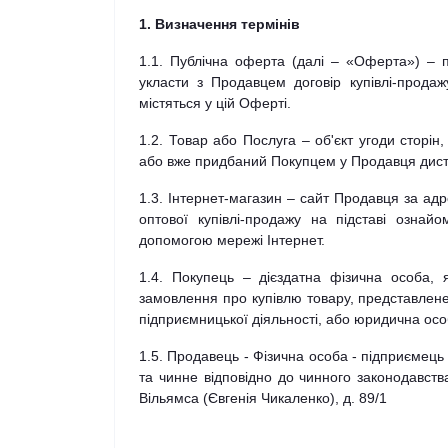
1. Визначення термінів
1.1. Публічна оферта (далі – «Оферта») – 
укласти з Продавцем договір купівлі-прода
містяться у цій Оферті.
1.2. Товар або Послуга – об'єкт угоди сторі
або вже придбаний Покупцем у Продавця дис
1.3. Інтернет-магазин – сайт Продавця за ад
оптової купівлі-продажу на підставі озн
допомогою мережі Інтернет.
1.4. Покупець – дієздатна фізична особа, 
замовлення про купівлю товару, представлене
підприємницької діяльності, або юридична ос
1.5. Продавець - Фізична особа - підприємець
та чинне відповідно до чинного законодавств
Вільямса (Євгенія Чикаленко), д. 89/1