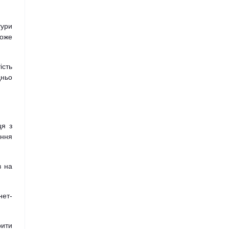
Peugeot
тури
може
Pontiac
ість
Porsche
дньо
Ravon
ця з
Renault
ення
Scion
в на
Seat
нет-
Skoda
рити