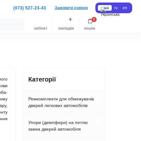
(073) 527-23-43
Замовити дзвінок
ua
ru
en
0
0
кабінет
закладки
кошик
Категорії
ного
мови
оба-
ному
Ремкомплекти для обмежувачів
ару,
дверей легкових автомобілів
енту
ання
Acura
Упори (демпфери) на петлю
замка дверей автомобіля
Alfa-romeo