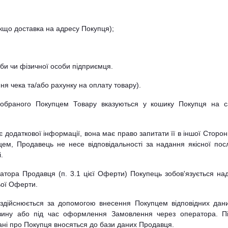
якщо доставка на адресу Покупця);
оби чи фізичної особи підприємця.
ня чека та/або рахунку на оплату товару).
на обраного Покупцем Товару вказуються у кошику Покупця на с
є додаткової інформації, вона має право запитати її в іншої Сторон
цем, Продавець не несе відповідальності за надання якісної пос
.
тора Продавця (п. 3.1 цієї Оферти) Покупець зобов'язується на
ьої Оферти.
здійснюється за допомогою внесення Покупцем відповідних дан
азину або під час оформлення Замовлення через оператора. П
і про Покупця вносяться до бази даних Продавця.