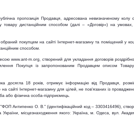
публічна пропозиція Продавця, адресована невизначеному колу о
жу товару дистанційним способом (далі – «Договір») на умовах
н, обраний покупцем на сайті Інтернет-магазину та поміщений у ко
танційним способом.
ресою www.ant-m.org, створений для укладання договорів роздрібно
айомлення Покупця із запропонованим Продавцем описом Товар
Ми на Rozetka.
Наша офіційна сторінка 
яка досягла 18 років, отримує інформацію від Продавця, розм
на маркетплейс.
 на сайті Інтернет-магазину для цілей, не пов'язаних із провадже
оба або фізична особа-підприємець.
 "ФОП Антипенко О. В." (ідентифікаційний код – 3303416496), ство
а України, місцезнаходження якого: Україна, м. Одеса, вул. Акаде