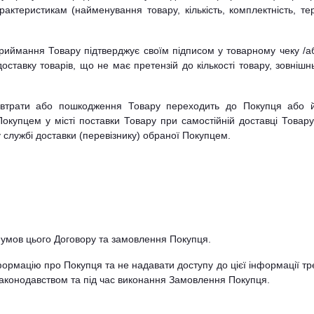
арактеристикам (найменування товару, кількість, комплектність, те
приймання Товару підтверджує своїм підписом у товарному чеку /а
оставку товарів, що не має претензій до кількості товару, зовнішн
ї втрати або пошкодження Товару переходить до Покупця або 
купцем у місті поставки Товару при самостійній доставці Товару
службі доставки (перевізнику) обраної Покупцем.
о умов цього Договору та замовлення Покупця.
формацію про Покупця та не надавати доступу до цієї інформації тр
законодавством та під час виконання Замовлення Покупця.