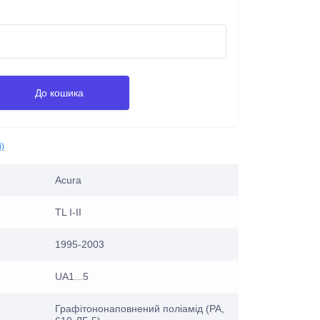
До кошика
і)
Acura
TL I-II
1995-2003
UA1...5
Графітононаповнений поліамід (PA,