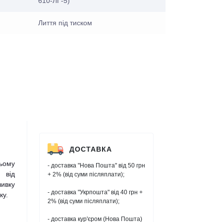
610-ЛГ-5)
Лиття під тиском
ДОСТАВКА
ьому
- доставка "Нова Пошта" від 50 грн
 від
+ 2% (від суми післяплати);
шивку
- доставка "Укрпошта" від 40 грн +
ку.
2% (від суми післяплати);
- доставка кур'єром (Нова Пошта)