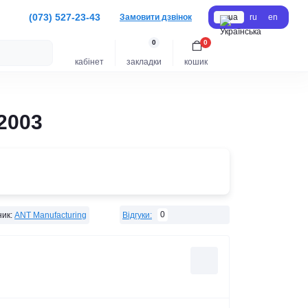
(073) 527-23-43
Замовити дзвінок
ua
ru
en
0
0
кабінет
закладки
кошик
2003
0
ик:
ANT Manufacturing
Відгуки: