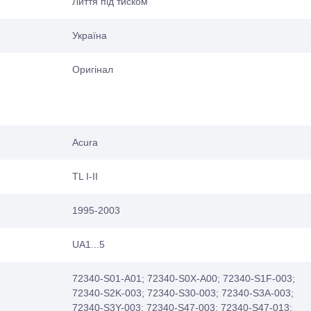
Лиття під тиском
Україна
Оригінал
Acura
TL I-II
1995-2003
UA1...5
72340-S01-A01; 72340-S0X-A00; 72340-S1F-003;
72340-S2K-003; 72340-S30-003; 72340-S3A-003;
72340-S3Y-003; 72340-S47-003; 72340-S47-013;