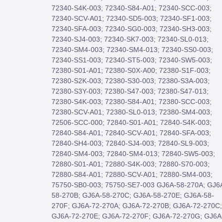
72340-S4K-003; 72340-S84-A01; 72340-SCC-003;
72340-SCV-A01; 72340-SD5-003; 72340-SF1-003;
72340-SFA-003; 72340-SG0-003; 72340-SH3-003;
72340-SJ4-003; 72340-SK7-003; 72340-SL0-013;
72340-SM4-003; 72340-SM4-013; 72340-SS0-003;
72340-SS1-003; 72340-ST5-003; 72340-SW5-003;
72380-S01-A01; 72380-S0X-A00; 72380-S1F-003;
72380-S2K-003; 72380-S30-003; 72380-S3A-003;
72380-S3Y-003; 72380-S47-003; 72380-S47-013;
72380-S4K-003; 72380-S84-A01; 72380-SCC-003;
72380-SCV-A01; 72380-SL0-013; 72380-SM4-003;
72506-SCC-000; 72840-S01-A01; 72840-S4K-003;
72840-S84-A01; 72840-SCV-A01; 72840-SFA-003;
72840-SH4-003; 72840-SJ4-003; 72840-SL9-003;
72840-SM4-003; 72840-SM4-013; 72840-SW5-003;
72880-S01-A01; 72880-S4K-003; 72880-S70-003;
72880-S84-A01; 72880-SCV-A01; 72880-SM4-003;
75750-SB0-003; 75750-SE7-003 GJ6A-58-270A; GJ6
58-270B; GJ6A-58-270C; GJ6A-58-270E; GJ6A-58-
270F; GJ6A-72-270A; GJ6A-72-270B; GJ6A-72-270C;
GJ6A-72-270E; GJ6A-72-270F; GJ6A-72-270G; GJ6A