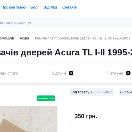
Про компанію
Блог
Відгуки
Контакти
омобілів
Acura
Ремкомплект обмежувачів дверей Acura TL I-II 1995-2003
ів дверей Acura TL I-II 1995-
теристики
Відгуків
Питання
0
0
Код товару:
DCPT-3-0015
Виробн
в наявності
350 грн.