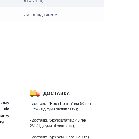
610-ЛГ-5)
Лиття під тиском
ДОСТАВКА
ьому
- доставка "Нова Пошта" від 50 грн
 від
+ 2% (від суми післяплати);
шивку
- доставка "Укрпошта" від 40 грн +
ку.
2% (від суми післяплати);
- доставка кур'єром (Нова Пошта)