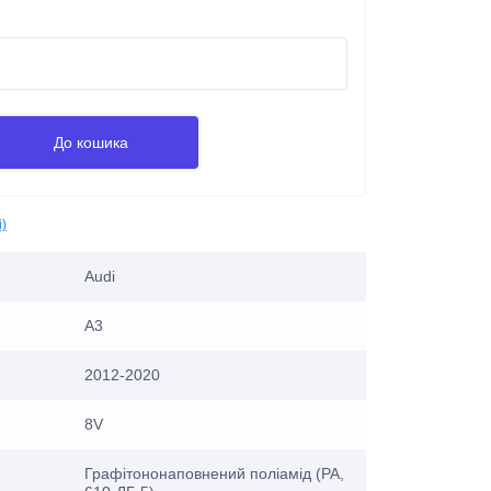
До кошика
і)
Audi
A3
2012-2020
8V
Графітононаповнений поліамід (PA,