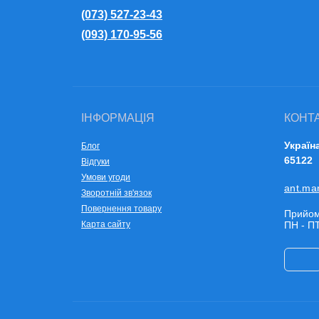
(073) 527-23-43
(093) 170-95-56
ІНФОРМАЦІЯ
КОНТ
Україн
Блог
65122
Відгуки
Умови угоди
ant.ma
Зворотній зв'язок
Повернення товару
Прийом
Карта сайту
ПН - ПТ