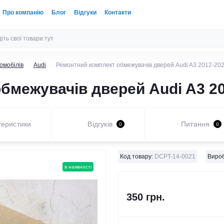
Про компанію
Блог
Відгуки
Контакти
омобілів
Audi
Ремонтний комплект обмежувачів дверей Audi A3 2012-20
бмежувачів дверей Audi A3 2
теристики
Відгуків
Питання
0
0
Код товару:
DCPT-14-0021
Вироб
в наявності
350 грн.