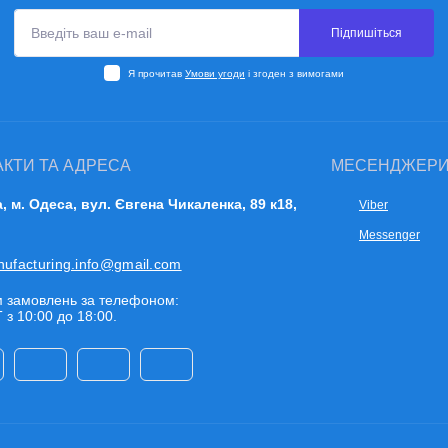
Підпишіться
Я прочитав
Умови угоди
і згоден з вимогами
АКТИ ТА АДРЕСА
МЕСЕНДЖЕР
a, м. Одеса, вул. Євгена Чикаленка, 89 к18,
Viber
Messenger
nufacturing.info@gmail.com
 замовлень за телефоном:
 з 10:00 до 18:00.