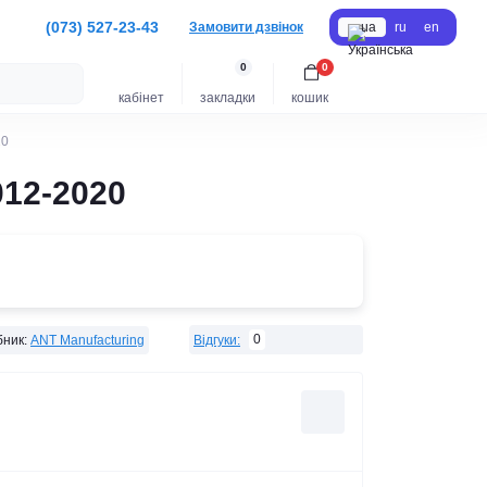
(073) 527-23-43
Замовити дзвінок
ua
ru
en
0
0
кабінет
закладки
кошик
20
012-2020
0
ник:
ANT Manufacturing
Відгуки: