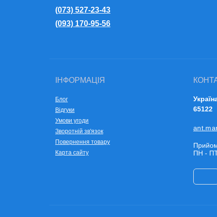
(073) 527-23-43
(093) 170-95-56
ІНФОРМАЦІЯ
КОНТ
Україн
Блог
65122
Відгуки
Умови угоди
ant.ma
Зворотній зв'язок
Повернення товару
Прийом
Карта сайту
ПН - ПТ