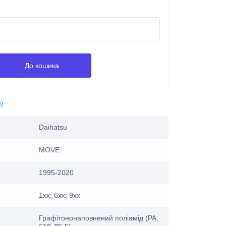
До кошика
і)
Daihatsu
MOVE
1995-2020
1xx; 6xx; 9xx
Графітононаповнений поліамід (PA,