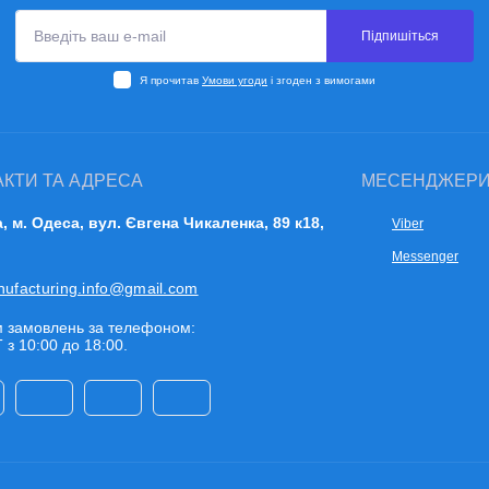
Підпишіться
Я прочитав
Умови угоди
і згоден з вимогами
АКТИ ТА АДРЕСА
МЕСЕНДЖЕР
a, м. Одеса, вул. Євгена Чикаленка, 89 к18,
Viber
Messenger
nufacturing.info@gmail.com
 замовлень за телефоном:
 з 10:00 до 18:00.