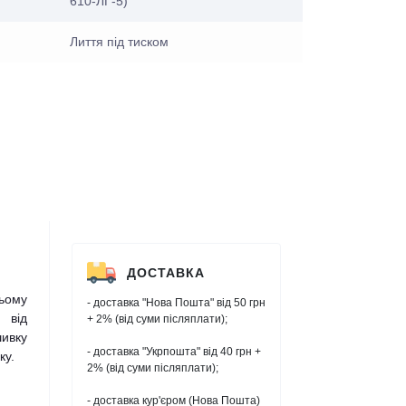
610-ЛГ-5)
Лиття під тиском
ДОСТАВКА
ьому
- доставка "Нова Пошта" від 50 грн
 від
+ 2% (від суми післяплати);
шивку
- доставка "Укрпошта" від 40 грн +
ку.
2% (від суми післяплати);
- доставка кур'єром (Нова Пошта)