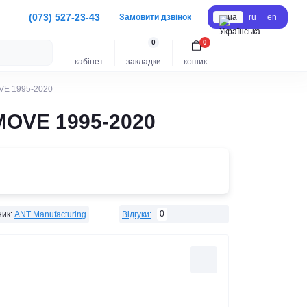
(073) 527-23-43
Замовити дзвінок
ua
ru
en
0
0
кабінет
закладки
кошик
OVE 1995-2020
MOVE 1995-2020
0
ик:
ANT Manufacturing
Відгуки: