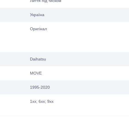
Лиття під тиском
Україна
Оригінал
Daihatsu
MOVE
1995-2020
1xx; 6xx; 9xx