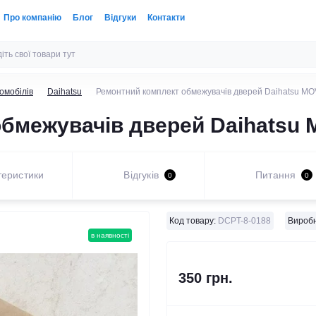
Про компанію
Блог
Відгуки
Контакти
омобілів
Daihatsu
Ремонтний комплект обмежувачів дверей Daihatsu M
бмежувачів дверей Daihatsu 
теристики
Відгуків
Питання
0
0
Код товару:
DCPT-8-0188
Виробн
в наявності
350 грн.