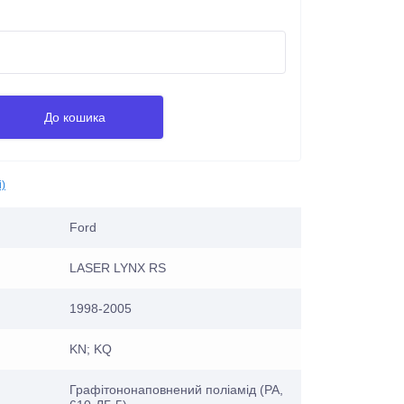
До кошика
і)
Ford
LASER LYNX RS
1998-2005
KN; KQ
Графітононаповнений поліамід (PA,