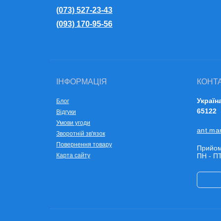
(073) 527-23-43
(093) 170-95-56
ІНФОРМАЦІЯ
КОНТ
Україн
Блог
65122
Відгуки
Умови угоди
ant.ma
Зворотній зв'язок
Повернення товару
Прийом
Карта сайту
ПН - ПТ