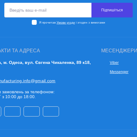
Підпишіться
Я прочитав
Умови угоди
і згоден з вимогами
АКТИ ТА АДРЕСА
МЕСЕНДЖЕР
a, м. Одеса, вул. Євгена Чикаленка, 89 к18,
Viber
Messenger
nufacturing.info@gmail.com
 замовлень за телефоном:
 з 10:00 до 18:00.