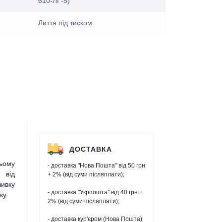
610-ЛГ-5)
Лиття під тиском
ДОСТАВКА
ьому
- доставка "Нова Пошта" від 50 грн
 від
+ 2% (від суми післяплати);
шивку
- доставка "Укрпошта" від 40 грн +
ку.
2% (від суми післяплати);
- доставка кур'єром (Нова Пошта)