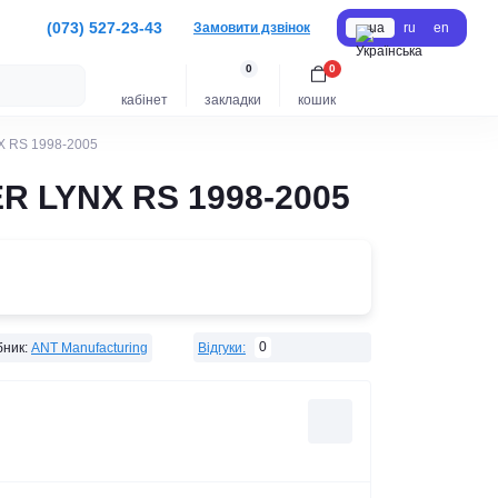
(073) 527-23-43
Замовити дзвінок
ua
ru
en
0
0
кабінет
закладки
кошик
X RS 1998-2005
R LYNX RS 1998-2005
0
ник:
ANT Manufacturing
Відгуки: