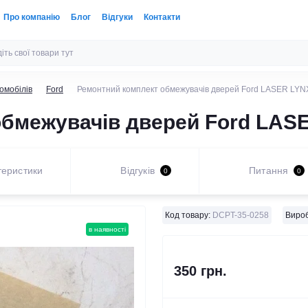
Про компанію
Блог
Відгуки
Контакти
омобілів
Ford
Ремонтний комплект обмежувачів дверей Ford LASER LYN
бмежувачів дверей Ford LASE
теристики
Відгуків
Питання
0
0
Код товару:
DCPT-35-0258
Вироб
в наявності
350 грн.