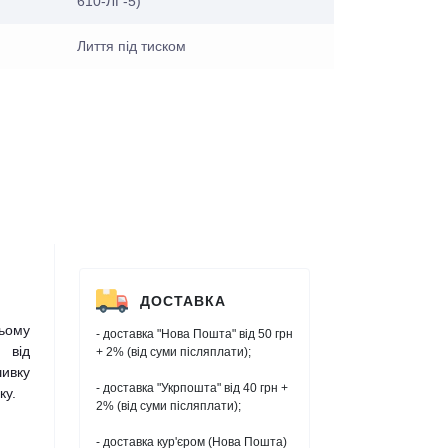
610-ЛГ-5)
Лиття під тиском
ДОСТАВКА
ьому
- доставка "Нова Пошта" від 50 грн
 від
+ 2% (від суми післяплати);
шивку
- доставка "Укрпошта" від 40 грн +
ку.
2% (від суми післяплати);
- доставка кур'єром (Нова Пошта)