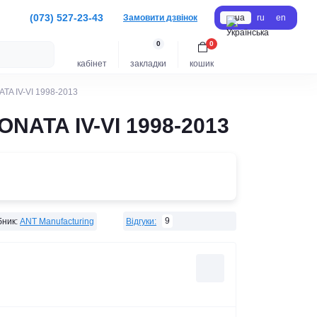
(073) 527-23-43
Замовити дзвінок
ua
ru
en
0
0
кабінет
закладки
кошик
TA IV-VI 1998-2013
NATA IV-VI 1998-2013
9
ник:
ANT Manufacturing
Відгуки: