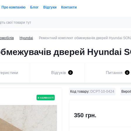
Про компанію
Блог
Відгуки
Контакти
омобілів
Hyundai
Ремонтний комплект обмежувачів дверей Hyundai SONA
бмежувачів дверей Hyundai SO
теристики
Відгуків
Питання
9
4
Код товару:
DCPT-10-0424
Вироб
в наявності
350 грн.