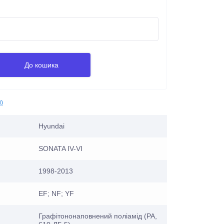
До кошика
і)
Hyundai
SONATA IV-VI
1998-2013
EF; NF; YF
Графітононаповнений поліамід (PA,