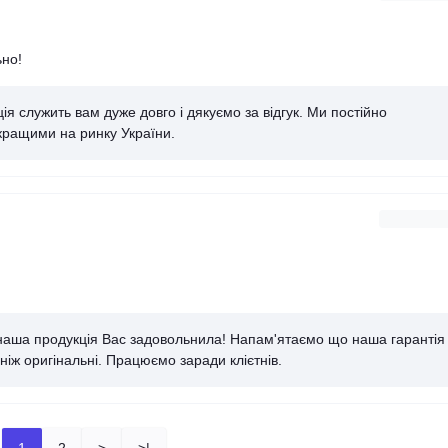
ьно!
 служить вам дуже довго і дякуємо за відгук. Ми постійно
кращими на ринку України.
 наша продукція Вас задовольнила! Напам'ятаємо що наша гарантія
ніж оригінальні. Працюємо заради клієтнів.
1
2
>
>|