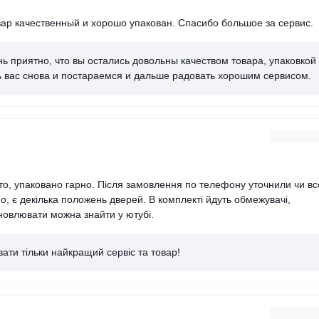
вар качественный и хорошо упакован. Спасибо большое за сервис.
ь приятно, что вы остались довольны качеством товара, упаковкой
ь вас снова и постараемся и дальше радовать хорошим сервисом.
ото, упаковано гарно. Після замовлення по телефону уточнили чи вс
, є декілька положень дверей. В комплекті йдуть обмежувачі,
ановлювати можна знайти у ютубі.
ати тільки найкращий сервіс та товар!