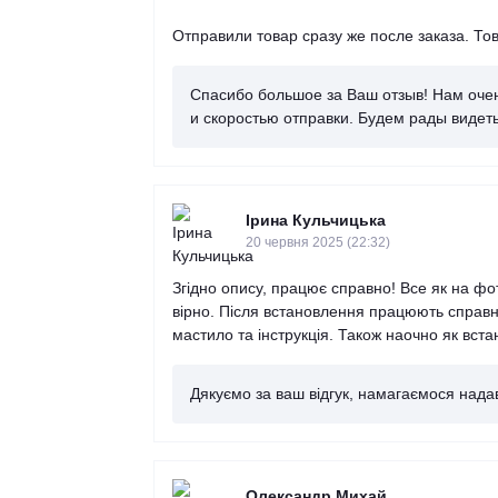
Отправили товар сразу же после заказа. То
Спасибо большое за Ваш отзыв! Нам очен
и скоростью отправки. Будем рады видет
Ірина Кульчицька
20 червня 2025 (22:32)
Згідно опису, працює справно! Все як на ф
вірно. Після встановлення працюють справно
мастило та інструкція. Також наочно як вст
Дякуємо за ваш відгук, намагаємося надав
Олександр Михай