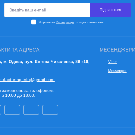
Підпишіться
Я прочитав
Умови угоди
і згоден з вимогами
АКТИ ТА АДРЕСА
МЕСЕНДЖЕР
a, м. Одеса, вул. Євгена Чикаленка, 89 к18,
Viber
Messenger
nufacturing.info@gmail.com
 замовлень за телефоном:
 з 10:00 до 18:00.