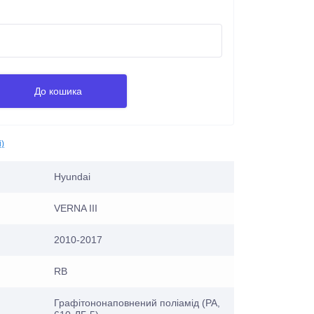
До кошика
і)
Hyundai
VERNA III
2010-2017
RB
Графітононаповнений поліамід (PA,