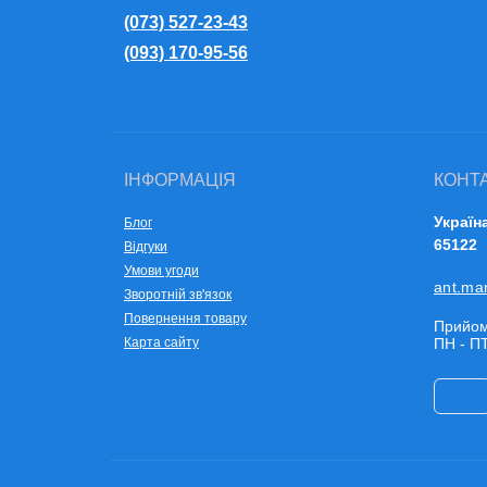
(073) 527-23-43
(093) 170-95-56
ІНФОРМАЦІЯ
КОНТ
Україн
Блог
65122
Відгуки
Умови угоди
ant.ma
Зворотній зв'язок
Повернення товару
Прийом
Карта сайту
ПН - ПТ