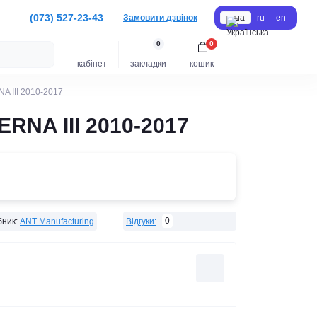
(073) 527-23-43
Замовити дзвінок
ua
ru
en
0
0
кабінет
закладки
кошик
A III 2010-2017
RNA III 2010-2017
0
ник:
ANT Manufacturing
Відгуки: