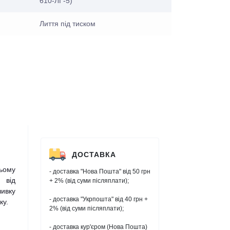
610-ЛГ-5)
Лиття під тиском
ДОСТАВКА
ьому
- доставка "Нова Пошта" від 50 грн
 від
+ 2% (від суми післяплати);
шивку
- доставка "Укрпошта" від 40 грн +
ку.
2% (від суми післяплати);
- доставка кур'єром (Нова Пошта)