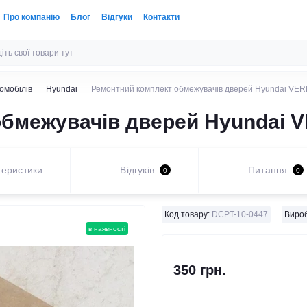
Про компанію
Блог
Відгуки
Контакти
омобілів
Hyundai
Ремонтний комплект обмежувачів дверей Hyundai VERN
бмежувачів дверей Hyundai VE
теристики
Відгуків
Питання
0
0
Код товару:
DCPT-10-0447
Вироб
в наявності
350 грн.